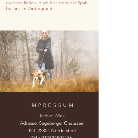
wiederzufinden. Auch hier steht der Spaß
bei uns im Vordergrund.
IMPRESSUM
Jochen Wink
Adresse:
Segeberger Chaussee
423 22851 Norderstedt
Tel.:
017632591476