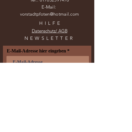
E-Mail:
vorstadtpfoten@hotmail.com
HILF
E
Datenschutz/ AGB
NEWSLETTER
E-Mail-Adresse hier eingeben
Jetzt abonnieren
© 2020 Vorstadtpfoten